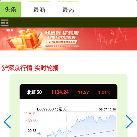
头条
最新
最热
沪深京行情 实时轮播
北证50
1134.24
11.37
1.01%