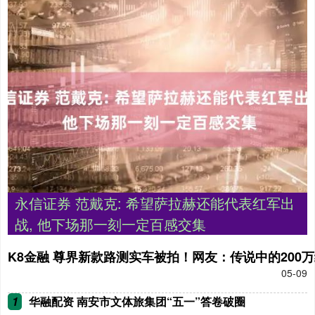
永信证券 范戴克: 希望萨拉赫还能代表红军出
战, 他下场那一刻一定百感交集
K8金融 尊界新款路测实车被拍！网友：传说中的200
05-09
1
华融配资 南安市文体旅集团“五一”答卷破圈