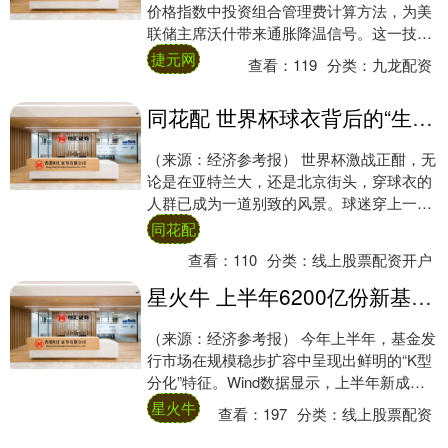
价格指数中投资组合管理费计算方法，为美
联储主席沃什带来通胀降温信号。这一技术
性修正预计使5月核心PCE通胀读数降低
捷元网
查看：
119
分类：
九龙配资
13....
同花配 世界杯球衣背后的“生意经”
（来源：经济参考报） 世界杯激战正酣，无
论是在亚特兰大，还是北京街头，穿球衣的
人群已成为一道别致的风景。球迷穿上一件
主队的球衣，即是自己身份的表达。哪怕只
同花配
是“伪....
查看：
110
分类：
线上股票配资开户
星火牛 上半年6200亿份新基齐发 “K型分化”特征明显
（来源：经济参考报） 今年上半年，基金发
行市场在规模稳步扩容中呈现出鲜明的“K型
分化”特征。Wind数据显示，上半年新成立
基金规模已超6200亿份，同比增逾18....
星火牛
查看：
197
分类：
线上股票配资