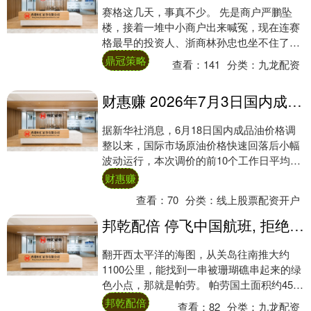
赛格这几天，事真不少。 先是商户严鹏坠
楼，接着一堆中小商户出来喊冤，现在连赛
格最早的投资人、浙商林孙忠也坐不住了，
举着身份证发视频，实名举报赛格老板赵
鼎冠策略
查看：
141
分类：
九龙配资
贵、。 但....
财惠赚 2026年7月3日国内成品油价格调整
据新华社消息，6月18日国内成品油价格调
整以来，国际市场原油价格快速回落后小幅
波动运行，本次调价的前10个工作日平均价
格低于上次调价前10个工作日平均价格。根
财惠赚
据....
查看：
70
分类：
线上股票配资开户
邦乾配倍 停飞中国航班, 拒绝中国游客, 这个专与我国作对的小国, 如今咋样
翻开西太平洋的海图，从关岛往南推大约
1100公里，能找到一串被珊瑚礁串起来的绿
色小点，那就是帕劳。 帕劳国土面积约459
平方公里，人口规模不大。中国外交部国家
邦乾配倍
查看：
82
分类：
九龙配资