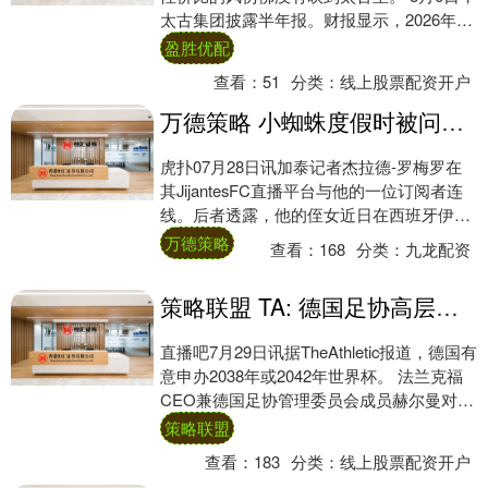
太古集团披露半年报。财报显示，2026年上
半年，太古地产于中国内地的零售物业....
盈胜优配
查看：
51
分类：
线上股票配资开户
万德策略 小蜘蛛度假时被问及是否会加盟巴萨, 他未回应只是露出笑容
虎扑07月28日讯加泰记者杰拉德-罗梅罗在
其JijantesFC直播平台与他的一位订阅者连
线。后者透露，他的侄女近日在西班牙伊维
萨偶遇了阿根廷前锋阿尔瓦雷斯，并....
万德策略
查看：
168
分类：
九龙配资
策略联盟 TA: 德国足协高层表示, 德国有意申办2038年或2042年世界杯
直播吧7月29日讯据TheAthletic报道，德国有
意申办2038年或2042年世界杯。 法兰克福
CEO兼德国足协管理委员会成员赫尔曼对
TheAthletic....
策略联盟
查看：
183
分类：
线上股票配资开户