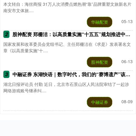
本文转自：海丝商报 31万人次消费点燃热潮“靠”品牌重塑文旅新名片
南安市文体旅....
05-13
华融配资
2
股神配资 郑栅洁：以高质量实施“十五五”规划推进中国式现代化建设
国家发展和改革委员会党组书记、主任郑栅洁在《求是》发表署名文
章《以高质量实施“十....
06-13
股神配资
3
中融证券 东湖快语｜数字时代，我们的“赛博遗产”该何去何从
湖北日报评论员 付勤 近日，北京市石景山区人民法院审结了一起涉
网络游戏账号继承纠....
08-09
中融证券