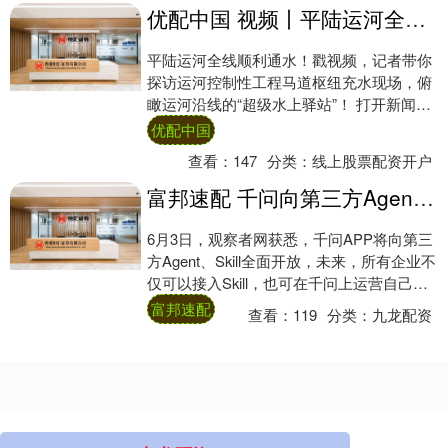
优配中国 视频丨平陆运河全线通水 记者带你实地探访运河新貌
平陆运河全线顺利通水！戳视频，记者带你
探访运河控制性工程马道枢纽充水现场，俯
瞰运河沿线的“超级水上驿站”！ 打开新闻客
户端 提升3倍流畅度 总台央视记者 孙继文....
优配中国
查看：
147
分类：
线上股票配资开户
富邦速配 千问向第三方Agent、Skill全面开放，肯德基瑞幸蜜雪冰城将首批接入
6月3日，观察者网获悉，千问APP将向第三
方Agent、Skill全面开放，未来，所有企业不
仅可以接入Skill，也可在千问上运营自己的
品牌Agent。 目前，....
富邦速配
查看：
119
分类：
九龙配资