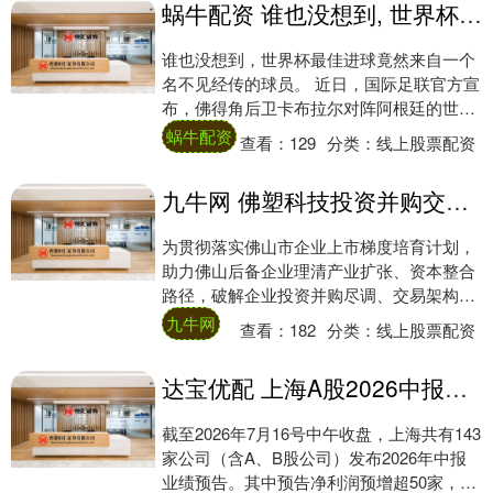
蜗牛配资 谁也没想到, 世界杯最佳进球竟然来自一个名不见经传的球员。 近日, 国际足...
谁也没想到，世界杯最佳进球竟然来自一个
名不见经传的球员。 近日，国际足联官方宣
布，佛得角后卫卡布拉尔对阵阿根廷的世界
波破门，当选2026美加墨世界杯最佳进球。
蜗牛配资
查看：
129
分类：
线上股票配资
....
九牛网 佛塑科技投资并购交流会在佛山成功举办
为贯彻落实佛山市企业上市梯度培育计划，
助力佛山后备企业理清产业扩张、资本整合
路径，破解企业投资并购尽调、交易架构、
合规风控、并购后整合等实操难题，7月16
九牛网
查看：
182
分类：
线上股票配资
日，佛....
达宝优配 上海A股2026中报业绩预增快讯：超50家公司披露预增公告，四大涨幅梯队全景梳理
截至2026年7月16号中午收盘，上海共有143
家公司（含A、B股公司）发布2026年中报
业绩预告。其中预告净利润预增超50家，预