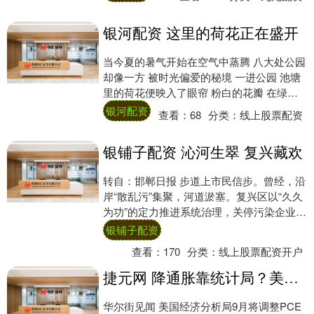
概....
银河配资 这里的荷花正在盛开
当今夏的暑气开始在空气中蒸腾 八大处公园
却像一方 被时光偏爱的秘境 一进公园 池塘
里的荷花便映入了眼帘 粉白的花瓣 在绿浪
里轻轻摇曳 连风都染上了清雅的香 花与....
银河配资
查看：
68
分类：
线上股票配资
银铺子配资 沁河生翠 复兴藏欢
转自：邯郸日报 步道上市民信步。曾经，沿
岸“散乱污”集聚，河道淤塞。复兴区以“久久
为功”的定力推进系统治理，关停污染企业，
保留3万棵原生大树，新增乔木3万余株、....
银铺子配资
查看：
170
分类：
线上股票配资开户
捷元网 降通胀靠统计局？美国修改PCE计算方法，5月核心通胀料将下降13个基点
华尔街见闻 美国经济分析局9月将调整PCE