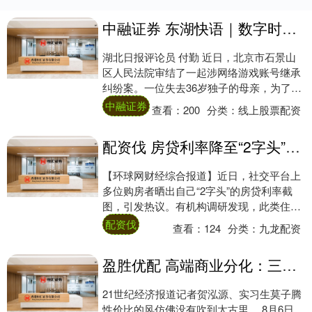
中融证券 东湖快语｜数字时代，我们的“赛博遗产”该何去何从
湖北日报评论员 付勤 近日，北京市石景山
区人民法院审结了一起涉网络游戏账号继承
纠纷案。一位失去36岁独子的母亲，为了补
贴生活，起诉要求继承儿子生前注册的87个
中融证券
查看：
200
分类：
线上股票配资
游....
配资伐 房贷利率降至“2字头”？多个城市研究出台住房消费提振举措
【环球网财经综合报道】近日，社交平台上
多位购房者晒出自己“2字头”的房贷利率截
图，引发热议。有机构调研发现，此类住房
贷款多是五年期的存量贷款。北京、广州、
配资伐
查看：
124
分类：
九龙配资
杭州等....
盈胜优配 高端商业分化：三里屯太古里的租金又涨了丨消费参考
21世纪经济报道记者贺泓源、实习生莫子腾
性价比的风仿佛没有吹到太古里。 8月6日，